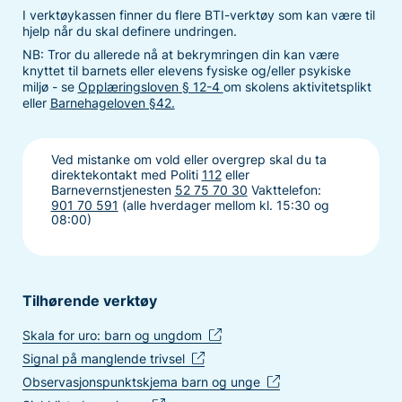
I verktøykassen finner du flere BTI-verktøy som kan være til
hjelp når du skal definere undringen.
NB: Tror du allerede nå at bekrymringen din kan være
knyttet til barnets eller elevens fysiske og/eller psykiske
miljø - se
Opplæringsloven § 12-4
om skolens aktivitetsplikt
eller
Barnehageloven §42.
Ved mistanke om vold eller overgrep skal du ta
direktekontakt med Politi
112
eller
Barnevernstjenesten
52 75 70 30
Vakttelefon:
901 70 591
(alle hverdager mellom kl. 15:30 og
08:00)
Tilhørende verktøy
Skala for uro: barn og ungdom
Signal på manglende trivsel
Observasjonspunktskjema barn og unge